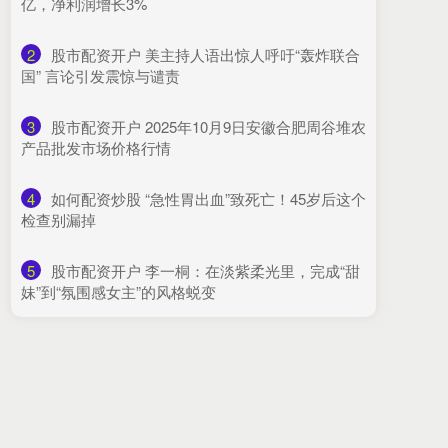
亿，净利润增长3%
2
​股市配资开户 美主持人语出惊人呼吁“轰炸联合
国” 言论引发震惊与谴责
3
​股市配资开户 2025年10月9日安徽合肥周谷堆农
产品批发市场价格行情
4
​如何配资炒股 “急性胃出血”致死亡！45岁后这个
检查别漏掉
5
​股市配资开户 李一桐：在淡紫柔光里，完成“甜
妹”到“氛围感女主”的风格蜕变