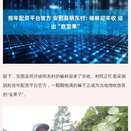
眼下，安图县明月镇明东村的榛林迎来了丰收。村民正忙着采摘
脱粒按年配资平台官方，一颗颗饱满的榛子正成为当地增收致富
的“金果子”。