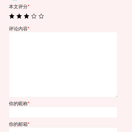
本文评分
*
评论内容
*
你的昵称
*
你的邮箱
*