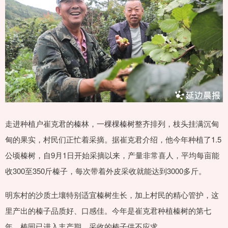
走进种植户崔克君的榛林，一棵棵榛树整齐排列，枝头挂满沉甸
甸的果实，村民们正忙着采摘。据崔克君介绍，他今年种植了1.5
公顷榛树，自9月1日开始采摘以来，产量非常喜人，平均每亩能
收300至350斤榛子，每次带着外皮采收就能达到3000多斤。
明东村的沙质土壤特别适宜榛树生长，加上村民的精心管护，这
里产出的榛子品质好、口感佳。今年是崔克君种植榛树的第七
年，榛园已进入丰产期，采收的榛子供不应求。