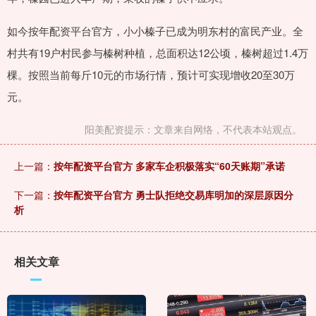
如今按年配资平台官方，小小榛子已成为明东村的富民产业。全
村共有19户村民参与榛树种植，总面积达12公顷，榛树超过1.4万
棵。按照当前每斤10元的市场行情，预计可实现增收20至30万
元。
阳美配资提示：文章来自网络，不代表本站观点。
上一篇：
按年配资平台官方 多家车企积极落实“60天账期”承诺
下一篇：
按年配资平台官方 勇士队拒绝交易库明加的深层原因分
析
相关文章