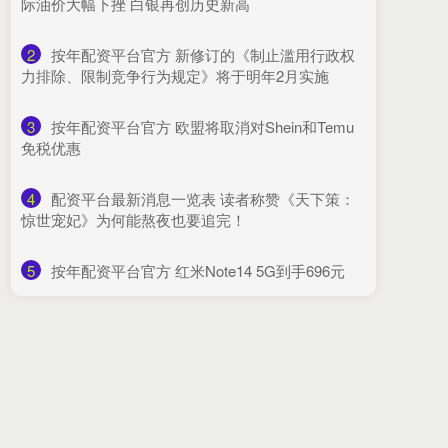
际油价大幅下挫 白银再创历史新高
2
​按年配资平台官方 新修订的《制止滥用行政权
力排除、限制竞争行为规定》将于明年2月实施
3
​按年配资平台官方 欧盟将取消对Shein和Temu
免税优惠
4
​配资平台最新消息一览表 读者称赞《天下策：
惊世宠妃》为何能熬夜也要追完！
5
​按年配资平台官方 红米Note14 5G到手696元