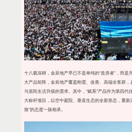
十八载深耕，金辰地产早已不是单纯的“造房者”，而是升
大产品矩阵，金辰地产覆盖刚需、改善、高端全客群，
与居民生活升级的需求。其中，“赋系”产品作为第四代
大标杆项目，以空中庭院、垂直生态的全新形态，重新
致”的态度一脉相承。