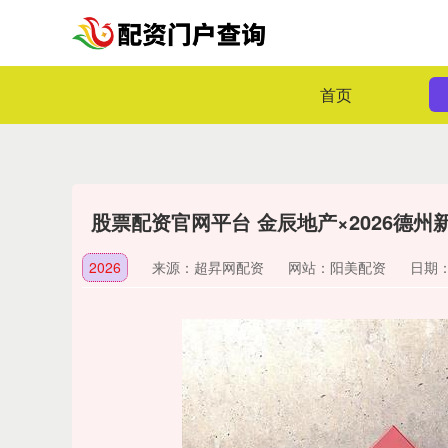
首页
股票配资官网平台 金辰地产×2026德
2026
来源：超昇网配资
网站：阳美配资
日期：2