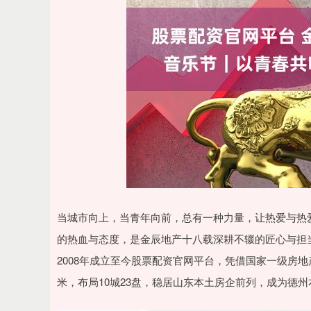
当城市向上，当青年向前，总有一种力量，让热爱与热
的热血与态度，是金辰地产十八载深耕不辍的匠心与担
2008年成立至今股票配资官网平台，凭借国家一级房
米，布局10城23盘，稳居山东本土房企前列，成为德